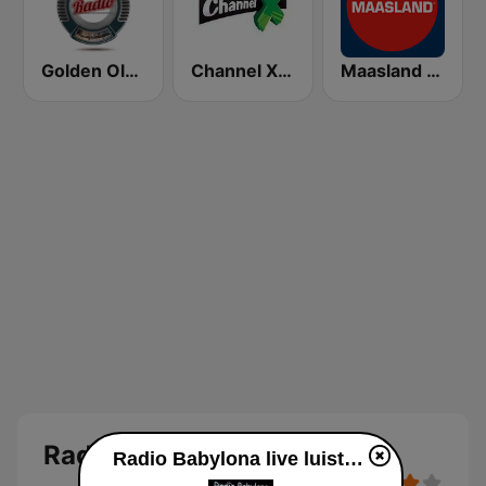
Golden Oldies Radio
Channel X - House Classics
Maasland Radio
Radio Babylona
Radio Babylona live luisteren