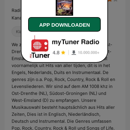
Radio Babylona AM 1008 kHz, de parel van de
Kanaalstreek
APP DOWNLOADEN
Klassieke rock
Klassieke hits
Country
We zijn te ontvangen op de AM 1008 khz in Oost-
Drenthe (NL), Zuidoost-Groningen (NL) en West-
Emsland (D). De muziek keuze van ons bestaat
voornamelijk uit Hits van aller tijden, dit is in het
Engels, Nederlands, Duits en Instrumentaal. De
genres zijn o.a. Pop, Rock, Country, Rock & Roll en
Levensliederen. Wir sind auf dem AM 1008 khz in
Ost-Drenthe (NL), Südost-Groningen (NL) und
West-Emsland (D) zu empfangen. Unsere
Musikauswahl besteht hauptsächlich aus Hits aller
Zeiten, Dies ist in Englisch, Niederländisch,
Deutsch und Instrumental. Die Genres umfassen
Pop, Rock, Country, Rock & Roll und Songs of Life.