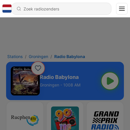
Stations
Groningen
Radio Babylona
Radio Babylona
Groningen - 1008 AM