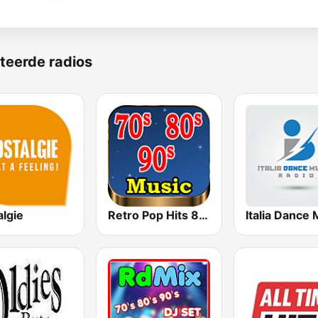
teerde radios
algie
Retro Pop Hits 80s 90s
Italia Dance 