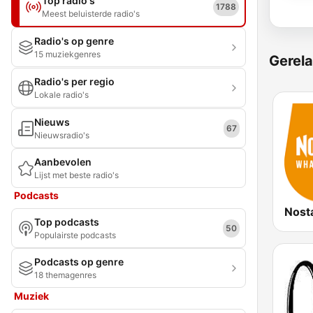
Top radio's
1788
Meest beluisterde radio's
Radio's op genre
15 muziekgenres
Gerela
Radio's per regio
Lokale radio's
Nieuws
67
Nieuwsradio's
Aanbevolen
Lijst met beste radio's
Podcasts
Nost
Top podcasts
50
Populairste podcasts
Podcasts op genre
18 themagenres
Muziek