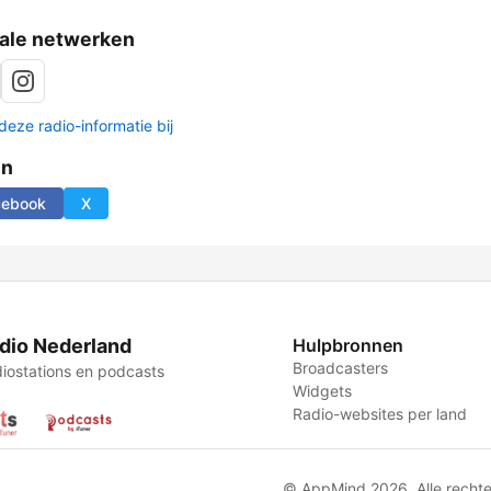
ale netwerken
deze radio-informatie bij
en
cebook
X
dio Nederland
Hulpbronnen
Broadcasters
iostations en podcasts
Widgets
Radio-websites per land
© AppMind 2026. Alle recht