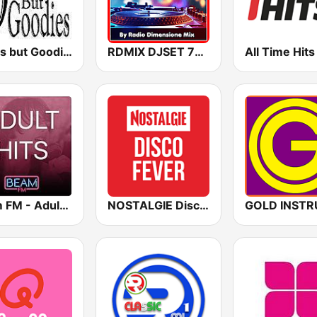
Oldies but Goodies
RDMIX DJSET 70's 80' 90's
Beam FM - Adult Hits
NOSTALGIE Disco Fever