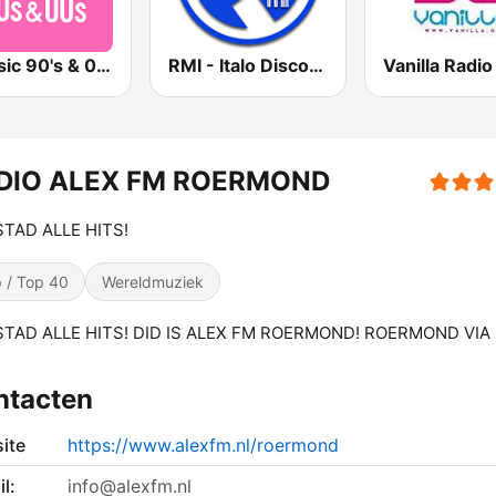
Qmusic 90's & 00's
RMI - Italo Disco Classic
DIO ALEX FM ROERMOND
STAD ALLE HITS!
 / Top 40
Wereldmuziek
STAD ALLE HITS! DID IS ALEX FM ROERMOND! ROERMOND VIA
ntacten
ite
https://www.alexfm.nl/roermond
l:
info@alexfm.nl