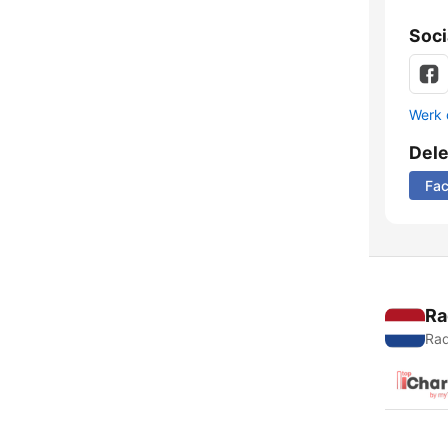
Soci
Werk 
Del
Fa
Ra
Rad