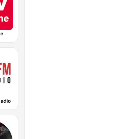
he
Radio