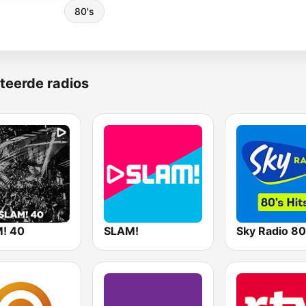
80's
teerde radios
! 40
SLAM!