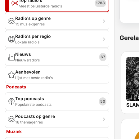
Top radio's
1788
Meest beluisterde radio's
Radio's op genre
15 muziekgenres
Radio's per regio
Gerela
Lokale radio's
Nieuws
67
Nieuwsradio's
Aanbevolen
Lijst met beste radio's
Podcasts
Top podcasts
50
SLAM
Populairste podcasts
Podcasts op genre
18 themagenres
Muziek