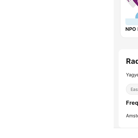
Ra
Yagy
Eas
Fre
Amst