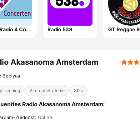
NPO Radio 4 Concerten
Radio 538
GT Reggae R
dio Akasanoma Amsterdam
e Bebiyaa
y listening
Alternatief / Indie
80's
quenties Radio Akasanoma Amsterdam:
erdam-Zuidoost:
Online