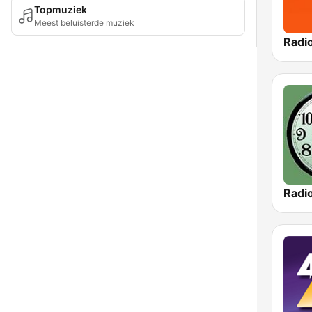
Topmuziek
Meest beluisterde muziek
Radi
Radio