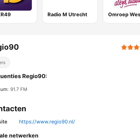
ER49
Radio M Utrecht
Omroep Wes
gio90
ers
uenties Regio90:
sum:
91.7 FM
ntacten
ite
https://www.regio90.nl/
ale netwerken