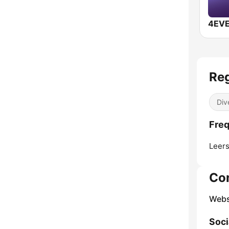
4EV
Re
Div
Freq
Leer
Co
Webs
Soci