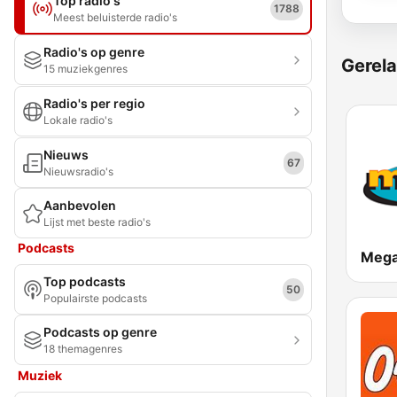
Top radio's
1788
Meest beluisterde radio's
Radio's op genre
Gerela
15 muziekgenres
Radio's per regio
Lokale radio's
Nieuws
67
Nieuwsradio's
Aanbevolen
Lijst met beste radio's
Podcasts
Mega
Top podcasts
50
Populairste podcasts
Podcasts op genre
18 themagenres
Muziek