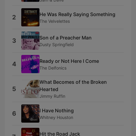
He Was Really Saying Something
2
The Velvelettes
Son of a Preacher Man
3
Dusty Springfield
Ready or Not Here I Come
4
The Delfonics
What Becomes of the Broken
5
Hearted
Jimmy Ruffin
I Have Nothing
6
Whitney Houston
Hit the Road Jack