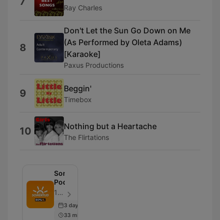
7
Ray Charles
Don't Let the Sun Go Down on Me
(As Performed by Oleta Adams)
8
[Karaoke]
Paxus Productions
Beggin'
9
Timebox
Nothing but a Heartache
10
The Flirtations
Somertijd
Podcast
100% NL - Aflevering 104
3 days ago
33 min