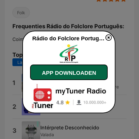
Folk
Frequenties Rádio do Folclore Português:
Rádio do Folclore Português live luisteren
Coimbra:
Online
Top nummers
Laatste 7 dagen
Laatste 30 dagen
APP DOWNLOADEN
Chula
1
Grupo Folclórico Santa Maria de Moure
Lena
2
Intérprete Desconocido
Intérprete Desconhecido
3
Valada