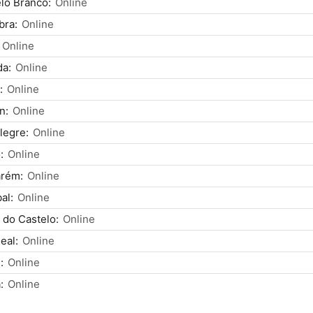
lo Branco:
Online
bra:
Online
Online
da:
Online
:
Online
n:
Online
legre:
Online
:
Online
arém:
Online
al:
Online
 do Castelo:
Online
eal:
Online
:
Online
:
Online