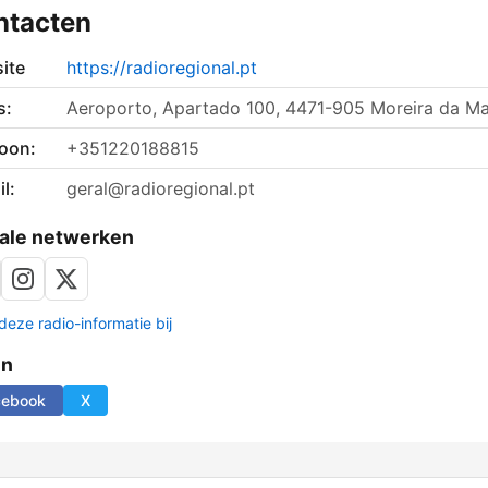
ntacten
ite
https://radioregional.pt
s:
Aeroporto, Apartado 100, 4471-905 Moreira da Ma
foon:
+351220188815
l:
geral@radioregional.pt
ale netwerken
deze radio-informatie bij
en
cebook
X