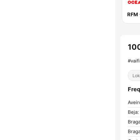
10
#vaif
Lok
Fre
Aveir
Beja:
Braga
Braga