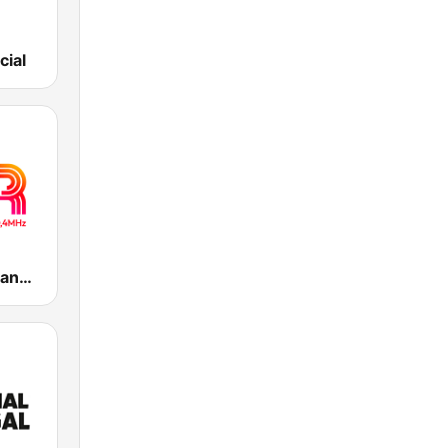
cial
Correio da Manhã Rádio