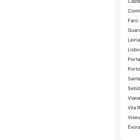
Caste
Coim
Faro:
Guar
Leiria
Lisbo
Porta
Porto
Sant
Setúb
Viana
Vila R
Viseu
Évora