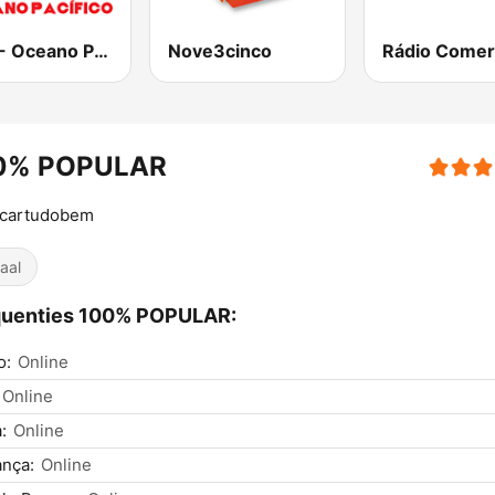
RFM - Oceano Pacífico Online
Nove3cinco
0% POPULAR
icartudobem
aal
quenties 100% POPULAR:
o:
Online
Online
:
Online
nça:
Online