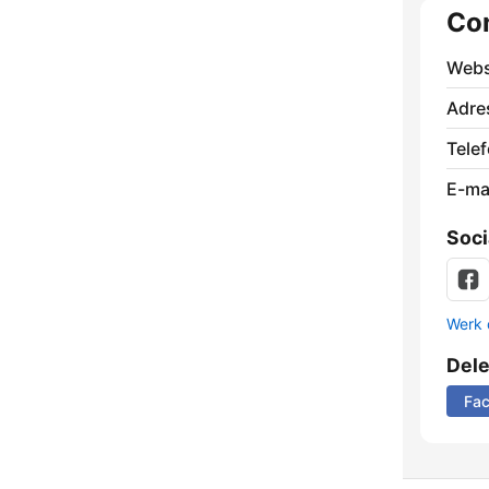
Co
Webs
Adre
Tele
E-mai
Soci
Werk 
Del
Fa