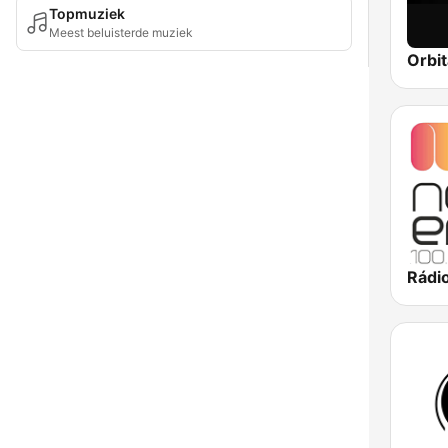
Topmuziek
Meest beluisterde muziek
Orbit
Rádi