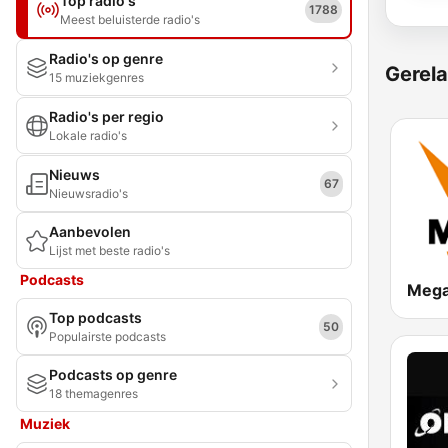
Top radio's
1788
Meest beluisterde radio's
Radio's op genre
Gerela
15 muziekgenres
Radio's per regio
Lokale radio's
Nieuws
67
Nieuwsradio's
Aanbevolen
Lijst met beste radio's
Podcasts
Mega
Top podcasts
50
Populairste podcasts
Podcasts op genre
18 themagenres
Muziek