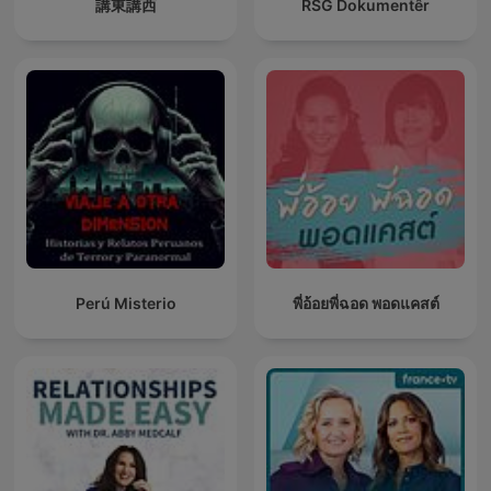
講東講西
RSG Dokumentêr
Perú Misterio
พี่อ้อยพี่ฉอด พอดแคสต์