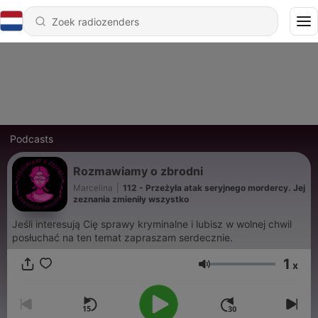
Podcasts
Rozmawiamy o zbrodni
Marcelina
|
112 - Przeżyła atak seryjnego mordercy. Jej
zeznania zmieniły wszystko
Jeśli interesują Cię sprawy kryminalne i lubisz w wolnej chwil
posłuchać na ten temat zapraszam serdecznie.
1
x
Volume