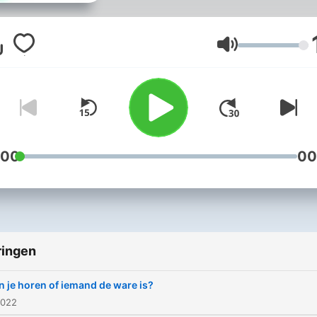
iedere aflevering gaan we 
zoek naar het antwoord op
vraag die te maken heeft 
Volume
stem of spreken. Waarom 
je je eigen stem lelijk? Wa
zingt je moeder in een koo
Kun je horen of iemand ho
is? Waarom praat je platter 
:00
00
de fietsenmaker? Is je ste
wel echt van jou? En waar
zijn alle Belgen hees? Praten
doe je iedere dag. Vaak pr
ringen
we om iets te zeggen, maa
zelfs als we niks te vertell
n je horen of iemand de ware is?
hebben zegt hoe we praten
2022