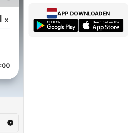
op
 een
APP DOWNLOADEN
1
x
met
vind
arom
r?
mo
bij
:00
m
om
aten
r
en
 al