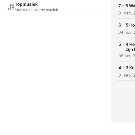
Topmuziek
-
7
6 Wa
Meest beluisterde muziek
01 dec. 
-
6
5 Ho
04 nov.
-
5
4 Ho
zijn 
06 okt. 
-
4
3 Ku
01 sep. 