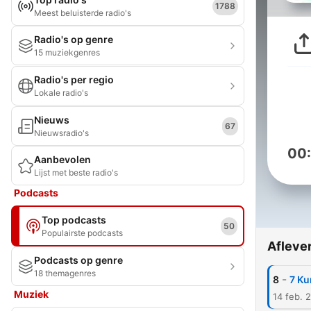
1788
Meest beluisterde radio's
Radio's op genre
15 muziekgenres
Radio's per regio
Lokale radio's
Nieuws
67
Nieuwsradio's
00
Aanbevolen
Lijst met beste radio's
Podcasts
Top podcasts
50
Populairste podcasts
Afleve
Podcasts op genre
18 themagenres
-
8
7 Ku
Muziek
14 feb. 