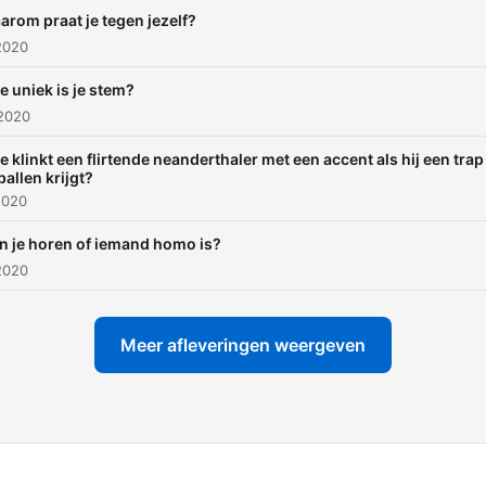
een hele hoop. Zeg - een
arom praat je tegen jezelf?
podcast over hoe we klink
2020
en waarom.
e uniek is je stem?
 2020
e klinkt een flirtende neanderthaler met een accent als hij een trap
ballen krijgt?
2020
n je horen of iemand homo is?
2020
Meer afleveringen weergeven