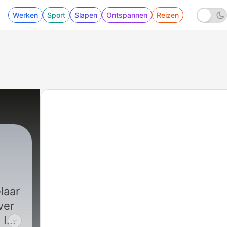
Werken
Sport
Slapen
Ontspannen
Reizen
|
8 - 7 Kun je horen of iemand de ware is?
laar
ver
n