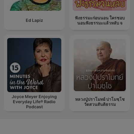
ฟังธรรมะก่อนนอน ใครชอบ
Ed Lapiz
นอนฟังธรรมะแล้วหลับ จ
Joyce Meyer Enjoying
หลวงปู่ปราโมทย์ ปาโมชฺโช
Everyday Life® Radio
วัดสวนสันติธรรม
Podcast