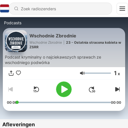
Podcasts
Wschodnie Zbrodnie
Wschodnie Zbrodnie
|
23 - Ostatnia stracona kobieta w
ZSRR
Podcast kryminalny o najciekawszych sprawach ze
wschodniego podwórka
1
x
Volume
00:00
00:00
Afleveringen