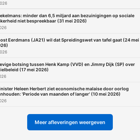
Facebook:
2026
https://www.facebook.co
ekelmans: minder dan 6,5 miljard aan bezuinigingen op sociale
► Instagram:
kerheid niet bespreekbaar (31 mei 2026)
https://www.instagram.c
2026
► Twitter:
ost Eerdmans (JA21) wil dat Spreidingswet van tafel gaat (24 mei
https://www.twitter.com/
026)
2026
► Steun WNL, word lid:
https://www.steunwnl.tv
evige botsing tussen Henk Kamp (VVD) en Jimmy Dijk (SP) over
ielbeleid (17 mei 2026)
026
nister Heleen Herbert ziet economische malaise door oorlog
nhouden: 'Periode van maanden of langer' (10 mei 2026)
2026
Meer afleveringen weergeven