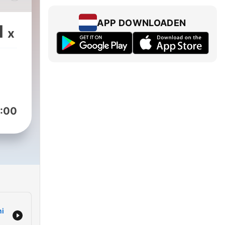
elke
APP DOWNLOADEN
1
x
en
eer
ag
e
:00
mma
te
ni