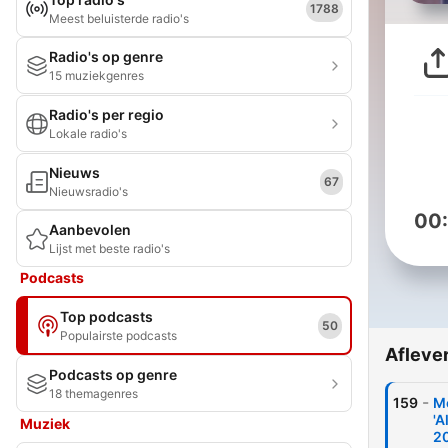
1788
Meest beluisterde radio's
Radio's op genre
15 muziekgenres
Radio's per regio
Lokale radio's
Nieuws
67
Nieuwsradio's
00
Aanbevolen
Lijst met beste radio's
Podcasts
Top podcasts
50
Populairste podcasts
Afleve
Podcasts op genre
18 themagenres
-
159
Mo
'A
Muziek
2