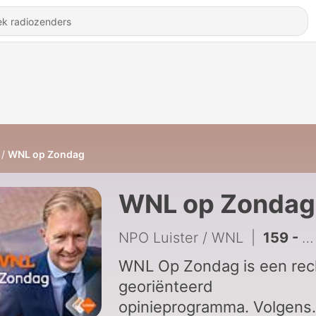
WNL op Zondag
WNL op Zondag
NPO Luister / WNL
|
159 - Mona Keijzer wil dat Nederland asielopvang regelt zoals in België: 'Alleenreizende mannen uit veilige landen niet meer opvangen' (7 juni 2026)
WNL Op Zondag is een rec
georiënteerd
opinieprogramma. Volgens