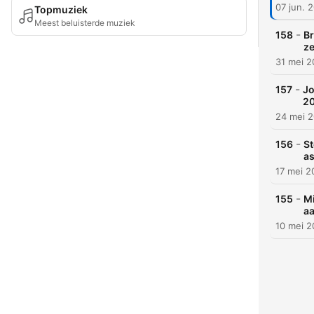
07 jun. 
Topmuziek
Meest beluisterde muziek
-
158
Br
ze
31 mei 
-
157
Jo
2
24 mei 
-
156
St
as
17 mei 2
-
155
Mi
aa
10 mei 