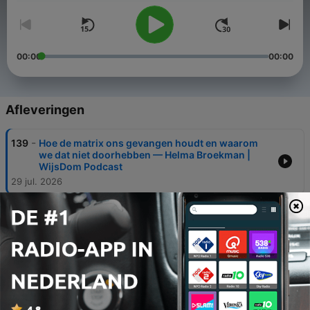
00:00
00:00
Afleveringen
-
139
Hoe de matrix ons gevangen houdt en waarom
we dat niet doorhebben — Helma Broekman |
WijsDom Podcast
29 jul. 2026
-
138
Hoe machthebbers dit gebruiken om jou te laten
doen wat zij willen — Dolf van Wijk | WijsDom
Podcast
23 jul. 2026
-
137
Waarom de rijken steeds rijker worden en wat zij
weten wat jij niet weet — Nikki Koppedraaier |
WijsDom Podcast