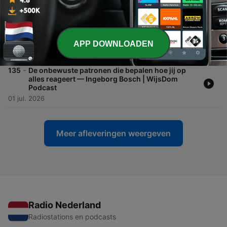
15 jul. 2026
-
136
Hoe dreigen met geweld de basis is van elk
belastingsysteem — Toine Manders | WijsDom
Podcast
APP DOWNLOADEN
08 jul. 2026
-
135
De onbewuste patronen die bepalen hoe jij op
alles reageert — Ingeborg Bosch | WijsDom
Podcast
01 jul. 2026
Meer afleveringen weergeven
Radio Nederland
Radiostations en podcasts