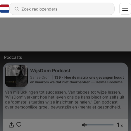
Podcasts
WijsDom Podcast
Sanae Orchi
|
139 - Hoe de matrix ons gevangen houdt
en waarom we dat niet doorhebben — Helma Broekman
| WijsDom Podcast
Van mislukkingen tot successen. Van taboes tot wijze lessen.
'WijsDom' verkent hoe het leven ons de kans biedt om zelfs uit
de 'domste' situaties wijze inzichten te halen." Een podcast
over persoonlijke groei, bewustzijn en (mentale) gezondheid.
1
x
Volume