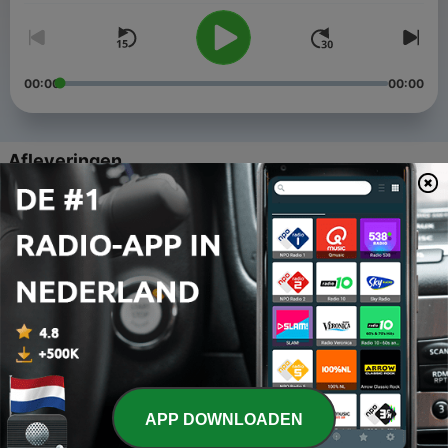
00:00
00:00
Afleveringen
-
5
Ansiedad •T1-E04•
26 mei 2020
-
4
Sanando desde la raíz. •T1-E03•
06 mei 2020
-
3
Vale la vida escuchar. •T1-E02•
10 apr. 2020
-
2
Resiliencia. Te aclimatas o te aclichingas. •Piloto•
APP DOWNLOADEN
30 mrt. 2020