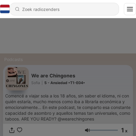
Podcasts
We are Chingones
Sofia
|
5 - Ansiedad •T1-E04•
Comencé a viajar sola a los 18 años, sin saber el idioma, ni con
quién estaría, mucho menos como iba a librarla económica y
emocionalmente... En este podcast, te comparto esa constante
capacidad de asombro y aquellos temas tan universales, como
taboos. ARE YOU READY? @wearechingones
1
x
Volume