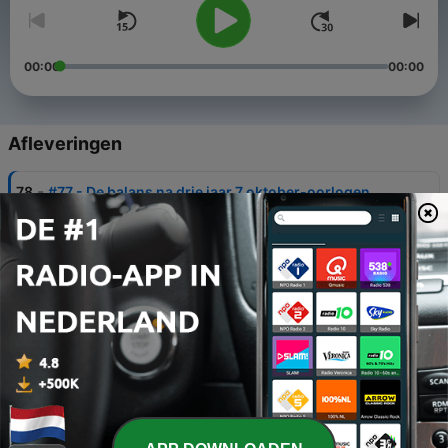
00:00
00:00
Afleveringen
-
78
#77 - De balans na drie jaar 7 oktober-oorlogen
03 jul. 2026
-
77
#76 - Joods Italië, een vergeten verhaal
26 jun. 2026
-
76
#75 - Spanje en de Joden
19 jun. 2026
-
75
#74 - Onderhandelen of oorlog?
12 jun. 2026
-
74
#73 - Joden in Griekenland