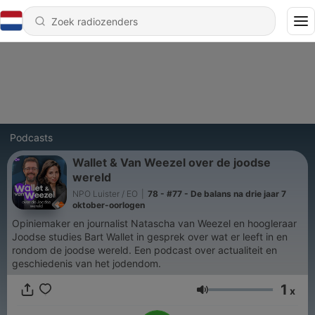
Podcasts
Wallet & Van Weezel over de joodse
wereld
NPO Luister / EO
|
78 - #77 - De balans na drie jaar 7
oktober-oorlogen
Opiniemaker en journalist Natascha van Weezel en hoogleraar
Joodse studies Bart Wallet in gesprek over wat er leeft in en
rondom de joodse wereld. Een podcast over actualiteit en
geschiedenis van het jodendom.
1
x
Volume