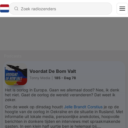
Podcasts
Voordat De Bom Valt
Tonny Media
|
185 - Dag 78
Het is oorlog in Europa. Gaan we allemaal dood? Nee, ik denk
het niet. Gaat de oorlog de wereld veranderen? Dat weet ik
zeker.
Om de week op dinsdag houdt
Jelle Brandt Corstius
je op de
hoogte van de oorlog in Oekraïne en de situatie in Rusland. Met
informatie uit lokale media, persoonlijke anekdotes, hoopvolle
berichten in donkere tijden en interviews met spraakmakende
gasten. In een klein half uurtje ben je helemaal bij,