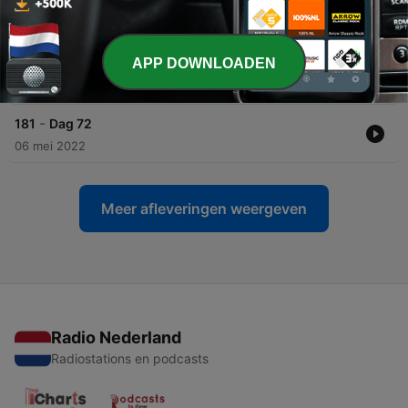
-
183
Dag 76
10 mei 2022
APP DOWNLOADEN
-
182
Dag 75
09 mei 2022
-
181
Dag 72
06 mei 2022
Meer afleveringen weergeven
Radio Nederland
Radiostations en podcasts