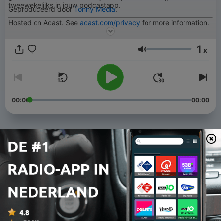
tweewekelijks in jouw podcastapp.
Geproduceerd door
Tonny Media
.
Hosted on Acast. See
acast.com/privacy
for more information.
1
x
Volume
00:00
00:00
Afleveringen
-
185
Dag 78
12 mei 2022
-
184
Dag 77
11 mei 2022