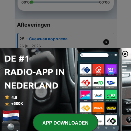
00:00
00:00
Afleveringen
-
25
Снежная королева
26 jul. 2026
-
24
Холм лесных духов.
26 jul. 2026
-
23
Штопальная игла
06 jul. 2026
-
22
Ёлочка.
06 jul. 2026
-
21
Бузинная матушка
06 jul. 2026
APP DOWNLOADEN