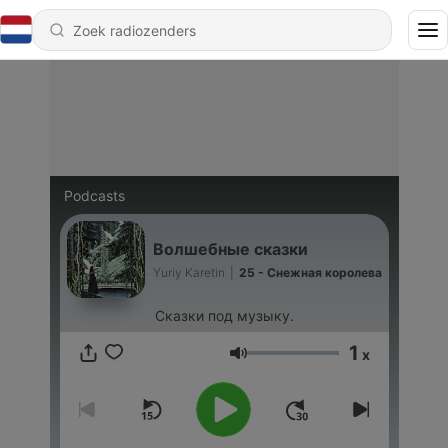
Podcasts
Волшебные сказки
Yuriy Karetin
|
25 - Снежная королева
Сказки под музыку.
1
x
Volume