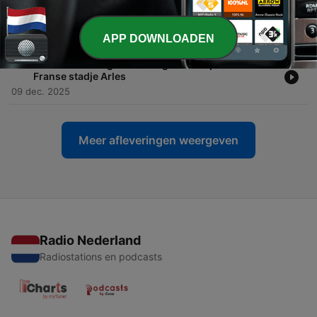
-
11
Het volkse Valencia van de Spaanse zanger Nino
Bravo
16 dec. 2025
APP DOWNLOADEN
-
10
Vincent van Gogh's verborgen voetsporen in het
Franse stadje Arles
09 dec. 2025
Meer afleveringen weergeven
Radio Nederland
Radiostations en podcasts