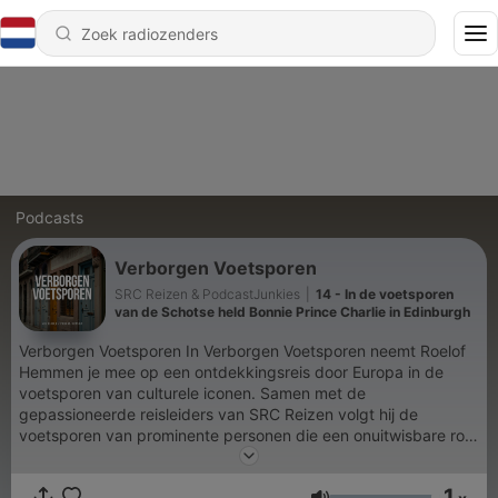
Podcasts
Verborgen Voetsporen
SRC Reizen & PodcastJunkies
|
14 - In de voetsporen
van de Schotse held Bonnie Prince Charlie in Edinburgh
Verborgen Voetsporen In Verborgen Voetsporen neemt Roelof
Hemmen je mee op een ontdekkingsreis door Europa in de
voetsporen van culturele iconen. Samen met de
gepassioneerde reisleiders van SRC Reizen volgt hij de
voetsporen van prominente personen die een onuitwisbare rol
hebben gespeeld in de geschiedenis van hun stad. Iedere
aflevering duikt diep in hun levens en nalatenschap, terwijl jij
1