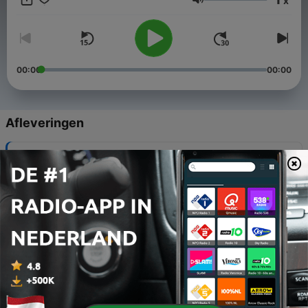
x
Volume
00:00
00:00
Afleveringen
-
105
104. La nostra gita a Istanbul
28 jul. 2026
-
104
103. Una toccata e fuga a Roma 🏟️
10 jul. 2026
-
103
102. Ti leggiamo un racconto in italiano 📖
24 jun. 2026
-
102
101. Il primo viaggio studio in Italia di Vaporetto
Italiano