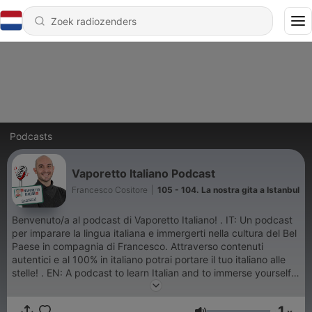
Podcasts
Vaporetto Italiano Podcast
Francesco Cositore
|
105 - 104. La nostra gita a Istanbul
Benvenuto/a al podcast di Vaporetto Italiano! . IT: Un podcast
per imparare la lingua italiana e immergerti nella cultura del Bel
Paese in compagnia di Francesco. Attraverso contenuti
autentici e al 100% in italiano potrai portare il tuo italiano alle
stelle! . EN: A podcast to learn Italian and to immerse yourself
in the "Bel Paese" culture together with Francesco. Master the
Italian language with authentic contents 100% in Italian!
1