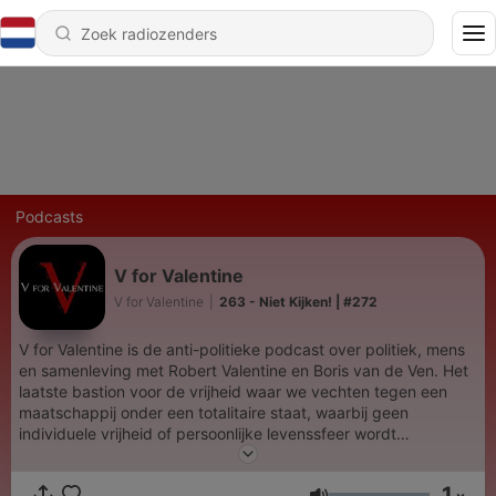
Podcasts
V for Valentine
V for Valentine
|
263 - Niet Kijken! | #272
V for Valentine is de anti-politieke podcast over politiek, mens
en samenleving met Robert Valentine en Boris van de Ven. Het
laatste bastion voor de vrijheid waar we vechten tegen een
maatschappij onder een totalitaire staat, waarbij geen
individuele vrijheid of persoonlijke levenssfeer wordt
toegestaan. Waar we elke aflevering het falen van het politieke
en economische systeem blootleggen en oplossingen
1