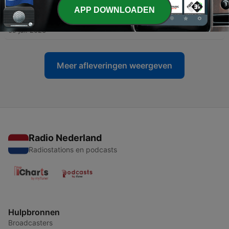
APP DOWNLOADEN
-
259
De ondergang in vogelvlucht | #268
09 jul. 2026
Meer afleveringen weergeven
Radio Nederland
Radiostations en podcasts
Hulpbronnen
Broadcasters