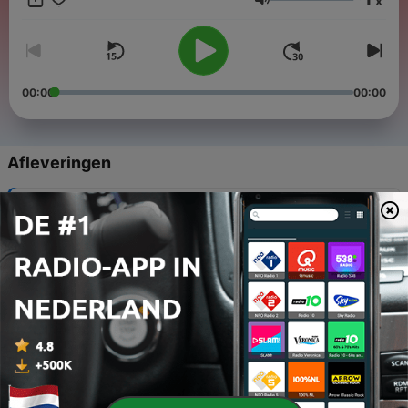
x
bespreken tot het komen van een vrije en menselijke
Volume
maatschappij. De verzetsradio in tijden van onrecht.
00:00
00:00
Afleveringen
-
263
Niet Kijken! | #272
06 aug. 2026
-
262
Mentale Gymnastiek | #271
30 jul. 2026
-
261
Socialisme is een ziekte | #270
23 jul. 2026
-
260
Woorden zijn lastig | #269
16 jul. 2026