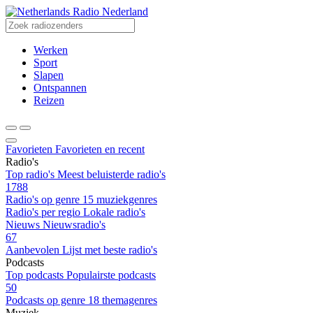
Radio Nederland
Werken
Sport
Slapen
Ontspannen
Reizen
Favorieten
Favorieten en recent
Radio's
Top radio's
Meest beluisterde radio's
1788
Radio's op genre
15 muziekgenres
Radio's per regio
Lokale radio's
Nieuws
Nieuwsradio's
67
Aanbevolen
Lijst met beste radio's
Podcasts
Top podcasts
Populairste podcasts
50
Podcasts op genre
18 themagenres
Muziek