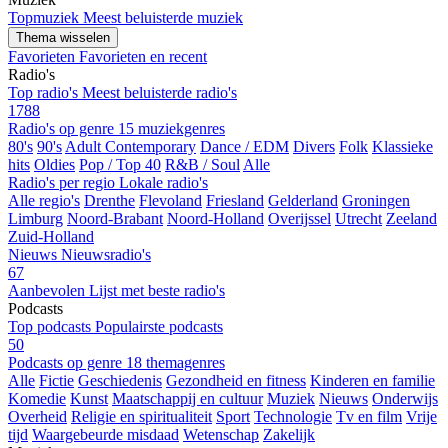
Topmuziek
Meest beluisterde muziek
Thema wisselen
Favorieten
Favorieten en recent
Radio's
Top radio's
Meest beluisterde radio's
1788
Radio's op genre
15 muziekgenres
80's
90's
Adult Contemporary
Dance / EDM
Divers
Folk
Klassieke
hits
Oldies
Pop / Top 40
R&B / Soul
Alle
Radio's per regio
Lokale radio's
Alle regio's
Drenthe
Flevoland
Friesland
Gelderland
Groningen
Limburg
Noord-Brabant
Noord-Holland
Overijssel
Utrecht
Zeeland
Zuid-Holland
Nieuws
Nieuwsradio's
67
Aanbevolen
Lijst met beste radio's
Podcasts
Top podcasts
Populairste podcasts
50
Podcasts op genre
18 themagenres
Alle
Fictie
Geschiedenis
Gezondheid en fitness
Kinderen en familie
Komedie
Kunst
Maatschappij en cultuur
Muziek
Nieuws
Onderwijs
Overheid
Religie en spiritualiteit
Sport
Technologie
Tv en film
Vrije
tijd
Waargebeurde misdaad
Wetenschap
Zakelijk