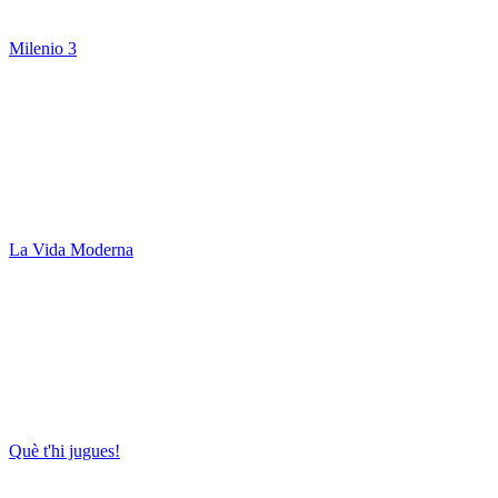
Milenio 3
La Vida Moderna
Què t'hi jugues!