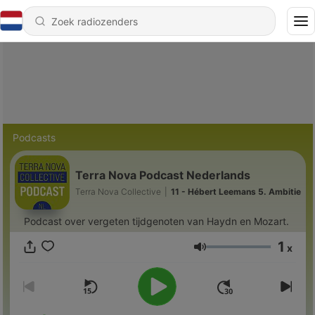
Podcasts
Terra Nova Podcast Nederlands
Terra Nova Collective
|
11 - Hébert Leemans 5. Ambitie
Podcast over vergeten tijdgenoten van Haydn en Mozart.
1
x
Volume