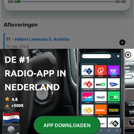
00:00
00:00
Afleveringen
-
11
Hébert Leemans 5. Ambitie
12 mei 2024
-
10
Hébert Leemans 4. Uitgevers
12 mei 2024
-
9
Hébert Leemans 3. De symfonie
12 mei 2024
-
8
Hébert Leemans 2. Parijs
11 mei 2024
-
7
Hébert Leemans 1. Brugge
04 mei 2024
APP DOWNLOADEN