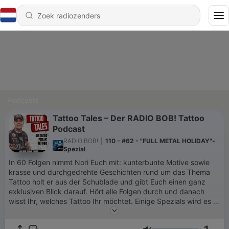
Podcasts
Tattoo Tales – Der RADIO BOB! Tattoo
Podcast
RADIO BOB!
|
110 - #62 - "FULL METAL HOLIDAY"-
Spezial
In 60 Folgen nimmt Nori Euch mit: kunterbunte Motive sowie
krasse und durchgedrehte Geschichten rund um das Thema
Tattoo holt er aus der Schublade und gibt Euch einen ganz
exklusiven Blick darauf. Hört alle Folgen durch und danach
wisst Ihr, welches Tattoo Ihr möchtet. Einige Spezials wird es in
Zukunft auch noch geben. Nori – Chef von Black Pearl Tattoo
in Husby – ist ein kreativer Meister an der Tattoo Maschine, der