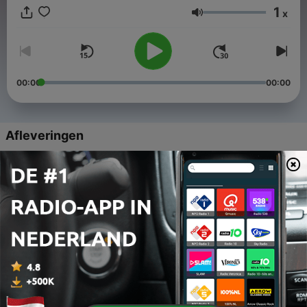
overtreders te straffen. Aan het werk!
1
x
Volume
00:00
00:00
Afleveringen
-
88
Zaak 12 - Het woord van het jaar
04 feb. 2024
-
87
Zaak 11 - Tot PC gemaakte
03 feb. 2024
-
86
Zaak 10 - Hoe spreek je ansjovis uit?
02 feb. 2024
-
85
Zaak 9 - Thee, Chai en Openingszinnen