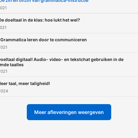
De zin en onzin van grammatica-instructie
2021
e doeltaal in de klas: hoe lukt het wel?
2021
 Grammatica leren door te communiceren
2021
Doeltaal digitaal! Audio- video- en tekstchat gebruiken in de
mde taalles
2021
eer taal, meer taligheid!
2024
Meer afleveringen weergeven