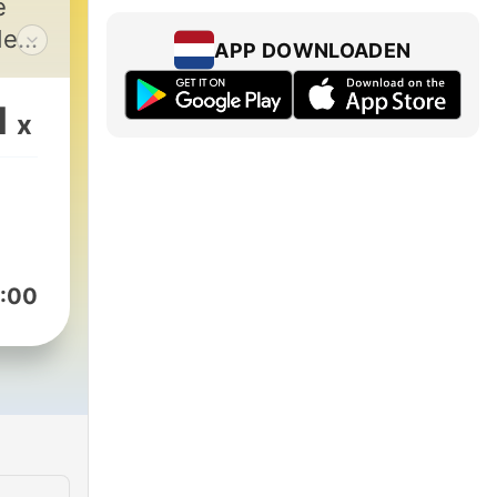
e
de
APP DOWNLOADEN
n
ine
1
x
r
 de
ng
het
:00
 de
. Na
op