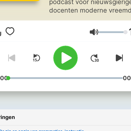
podcast voor nieuwsgierig
docenten moderne vreem
talen. In deze podcast gaa
Marrit van de Guchte en El
Volume
van Batenburg op zoek naa
frisse en wetenschappelijk
onderbouwde ideeën voor
lespraktijk. In elke afleveri
bespreken ze een
taaldidactisch idee vanuit 
:00
00
perspectief van de docent,
leerling en de onderzoeker
het beluisteren van de
aflevering heb je weer vol
ringen
ideeën voor de MVT-les!