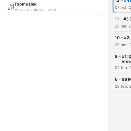
-
12
#4 
Topmuziek
07 okt. 
Meest beluisterde muziek
-
11
#3 D
28 mei 
-
10
#2:
20 mrt. 
-
9
#1: 
vree
02 feb. 
-
8
#8 M
28 feb. 