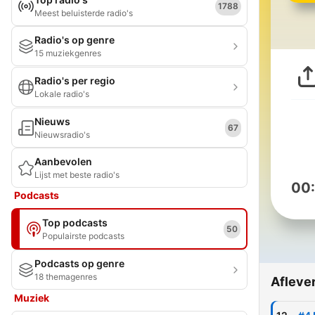
1788
Meest beluisterde radio's
Radio's op genre
15 muziekgenres
Radio's per regio
Lokale radio's
Nieuws
67
Nieuwsradio's
Aanbevolen
Lijst met beste radio's
00
Podcasts
Top podcasts
50
Populairste podcasts
Podcasts op genre
18 themagenres
Afleve
Muziek