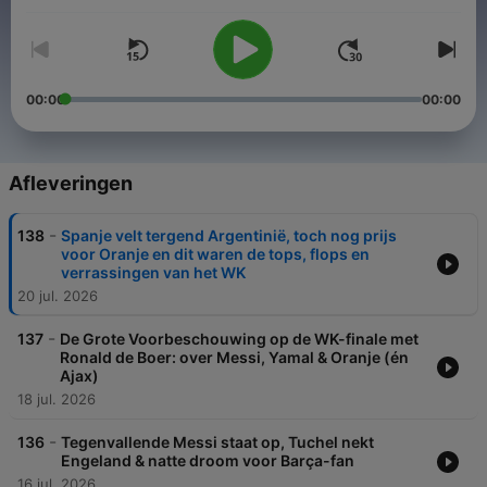
Volg ons ook op Instagram:
@voetbalprimeur
en
@studiooranjepodcast
.
00:00
00:00
Afleveringen
-
138
Spanje velt tergend Argentinië, toch nog prijs
voor Oranje en dit waren de tops, flops en
verrassingen van het WK
20 jul. 2026
-
137
De Grote Voorbeschouwing op de WK-finale met
Ronald de Boer: over Messi, Yamal & Oranje (én
Ajax)
18 jul. 2026
-
136
Tegenvallende Messi staat op, Tuchel nekt
Engeland & natte droom voor Barça-fan
16 jul. 2026