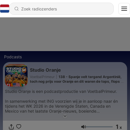
Podcasts
Studio Oranje
VoetbalPrimeur
|
138 - Spanje velt tergend Argentinië,
toch nog prijs voor Oranje en dit waren de tops, flops en
verrassingen van het WK
Studio Oranje is een podcastproductie van VoetbalPrimeur.
In samenwerking met ING voorzien wij je in aanloop naar én
tijdens het WK 2026 in de Verenigde Staten, Canada en
Mexico van het laatste Oranje-nieuws, boeiende
achtergronden, scherpe analyses en spraakmakende
meningen. Schakel in en mis niets van de weg richting de
1
wereldtitel!
x
Volume