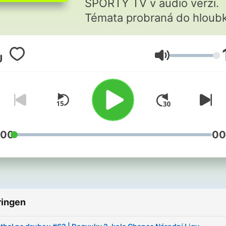
SPORTY TV v audio verzi.
Témata probraná do hloubk
Pokud něco uniklo vašim o
pusťte si to do uší a buďte
Volume
námi blíž sportu.
:00
00
ringen