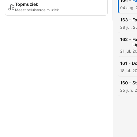
-
164
Fo
Topmuziek
04 aug.
Meest beluisterde muziek
-
163
Fo
28 jul. 
-
162
Fo
Li
21 jul. 2
-
161
Do
18 jul. 2
-
160
St
25 jun. 