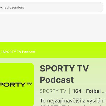
SPORTY TV Podcast
SPORTY TV
Podcast
SPORTY TV
|
164 - Fotbal na druhou #62 | Dozvuky 2. kola Chance Národní Ligy
To nejzajímavější z vysíláni