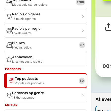
1788
Meest beluisterde radio's
Radio's op genre
15 muziekgenres
Radio's per regio
Lokale radio's
Nieuws
67
Nieuwsradio's
Aanbevolen
Lijst met beste radio's
00
Podcasts
Top podcasts
50
Populairste podcasts
Podcasts op genre
18 themagenres
Afleve
Muziek