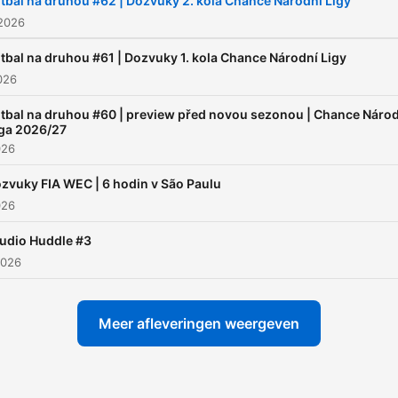
tbal na druhou #62 | Dozvuky 2. kola Chance Národní Ligy
 2026
tbal na druhou #61 | Dozvuky 1. kola Chance Národní Ligy
2026
tbal na druhou #60 | preview před novou sezonou | Chance Náro
ga 2026/27
026
zvuky FIA WEC | 6 hodin v São Paulu
026
udio Huddle #3
2026
Meer afleveringen weergeven