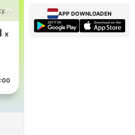
y.
APP DOWNLOADEN
čím,
 s
1
x
:00