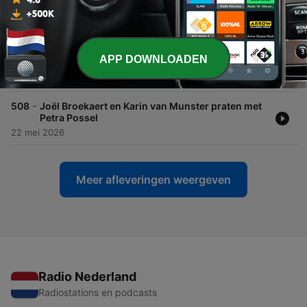
-
510
Hidde de Brabander praat met Petra Possel
05 jun. 2026
APP DOWNLOADEN
-
509
Keukenprins Pieter maakt Provençaalse socca
29 mei 2026
-
508
Joël Broekaert en Karin van Munster praten met
Petra Possel
22 mei 2026
Meer afleveringen weergeven
Radio Nederland
Radiostations en podcasts