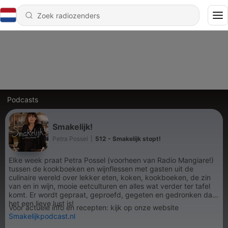
Podcasts
Smakelijk!
Petra Possel
|
512 - Smakelijk stopt!
Elke week praat Petra Possel (voorheen van Radio Mangiare!)
tussen de kookboeken en wijnflessen met gasten uit de
culinaire wereld over lekker eten, koken, kookboeken, de zin
van en in wijn, mooie eetculturen en alles wat verder ter tafel
komt. Er wordt gepraat, geproefd, gegeten en gedronken dat
het een lieve lust is!
Voor actuele info en recepten: kijk op onze website
Smakelijkpodcast.nl