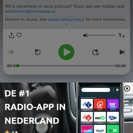
Wil je adverteren in deze podcast? Stuur dan een mailtje naar:
adverteren@bienmedia.nl
.
Hosted on Acast. See
acast.com/privacy
for more information.
1
x
Volume
00:00
00:00
Afleveringen
-
512
Smakelijk stopt!
19 jun. 2026
-
511
Keukenprins Pieter maakt trifle
12 jun. 2026