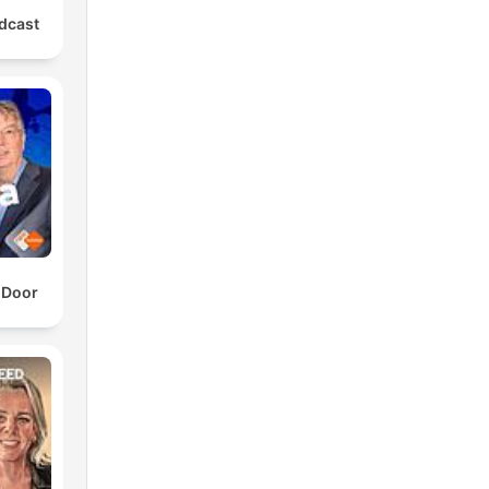
dcast
 Door