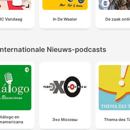
RC Vandaag
In De Waaier
De zaak ont
Internationale Nieuws-podcasts
Diálogo en
Эхо Москвы
Thema des T
namericana