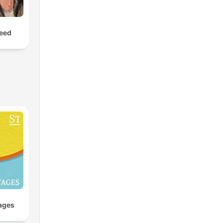
leed
ages