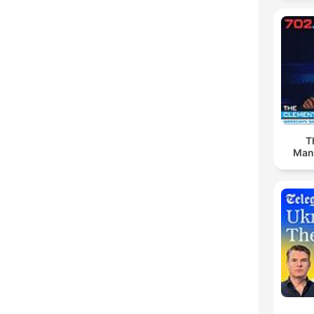
T
Man