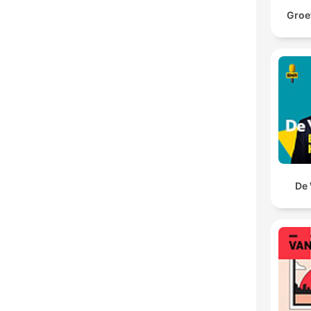
Groet
De 