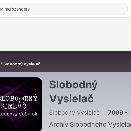
Slobodný Vysielač
Slobodný
Vysielač
Slobodný Vysielač
|
7099 - Prehľad s nadhľadom 425 - 2026-08-05 Ukrajinský plán so Slovenskom, Trump dostal STOPKU a škandál v Bratislave
Archív Slobodného Vysiela