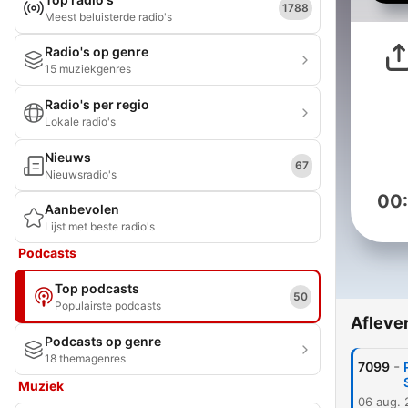
1788
Meest beluisterde radio's
Radio's op genre
15 muziekgenres
Radio's per regio
Lokale radio's
Nieuws
67
Nieuwsradio's
00
Aanbevolen
Lijst met beste radio's
Podcasts
Top podcasts
50
Populairste podcasts
Afleve
Podcasts op genre
18 themagenres
-
7099
Muziek
06 aug.