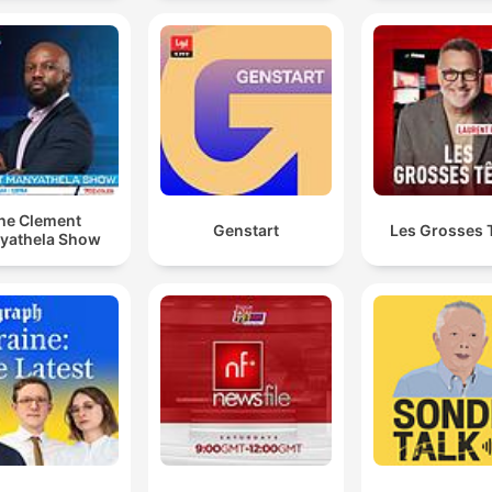
he Clement
Genstart
Les Grosses 
yathela Show