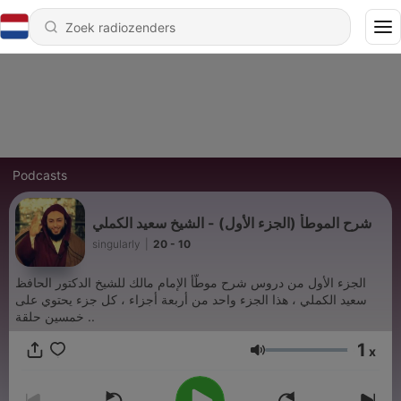
Podcasts
شرح الموطأ (الجزء الأول) - الشيخ سعيد الكملي
singularly
|
20 - 10
الجزء الأول من دروس شرح موطّأ الإمام مالك للشيخ الدكتور الحافظ
سعيد الكملي ، هذا الجزء واحد من أربعة أجزاء ، كل جزء يحتوي على
خمسين حلقة ..
1
x
Volume