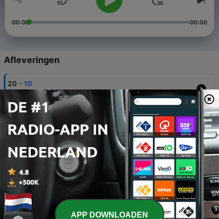
00:00
00:00
Afleveringen
-
20
10
12 aug. 2014
-
19
9
12 aug. 2014
-
18
8
12 aug. 2014
-
17
7
12 aug. 2014
-
16
6
APP DOWNLOADEN