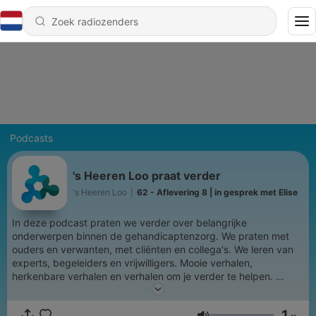
Podcasts
's Heeren Loo praat verder
's Heeren Loo
|
62 - Aflevering 8 | in gesprek met Elise
In deze podcast praten we verder over belangrijke
onderwerpen binnen de gehandicaptenzorg. We praten met
ouders en verwanten, met cliënten en collega's. We leren van
experts, begeleiders en vrijwilligers. Mooie verhalen,
herkenbare verhalen en verhalen om je verder te helpen.
‘s Heeren Loo helpt mensen met een (verstandelijke)
1