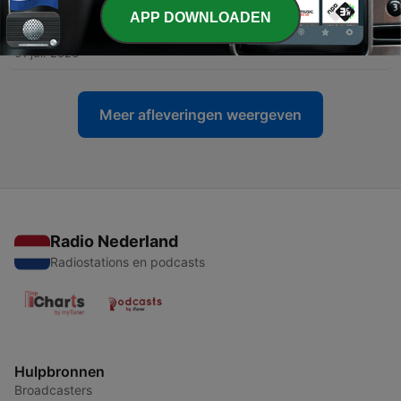
APP DOWNLOADEN
-
58
Aflevering 5 | Lorenzo bij Het Fietsenhoekje
01 jul. 2026
Meer afleveringen weergeven
Radio Nederland
Radiostations en podcasts
Hulpbronnen
Broadcasters