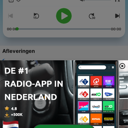
x
beperking. Van jong tot oud, in bijna heel Nederland.
Volume
00:00
00:00
Afleveringen
-
62
Aflevering 8 | in gesprek met Elise
28 jul. 2026
-
61
#44 Ik was goed in verdwijnen - met zus Karen
16 jul. 2026
-
60
Aflevering 7 | Arjan bij de Molen
01 jul. 2026
-
59
Aflevering 6 | Jermain bij Multimedia
01 jul. 2026