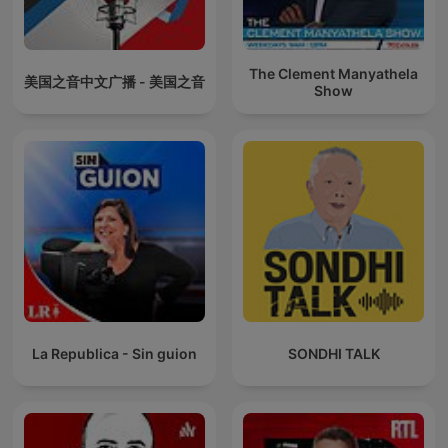
The Clement Manyathela
美国之音中文广播 - 美国之音
Show
La Republica - Sin guion
SONDHI TALK