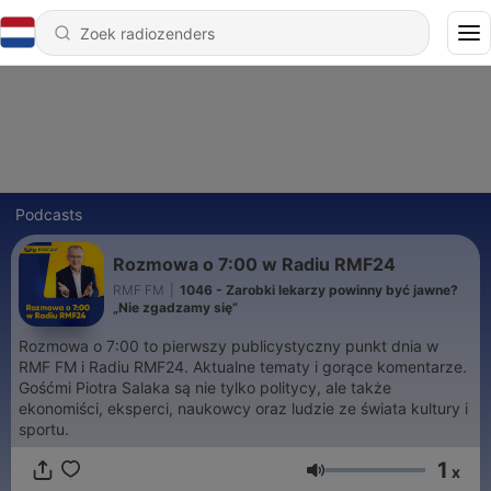
Podcasts
Rozmowa o 7:00 w Radiu RMF24
RMF FM
|
1046 - Zarobki lekarzy powinny być jawne?
„Nie zgadzamy się”
Rozmowa o 7:00 to pierwszy publicystyczny punkt dnia w
RMF FM i Radiu RMF24. Aktualne tematy i gorące komentarze.
Gośćmi Piotra Salaka są nie tylko politycy, ale także
ekonomiści, eksperci, naukowcy oraz ludzie ze świata kultury i
sportu.
1
x
Volume