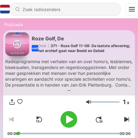
Podcasts
Roze Golf, De
Oost
|
371 - Roze Golf 11-08: De laatste aflevering;
het archief gaat naar Beeld en Geluid
Radioprogramma met verhalen van en over homo's, lesbiennes,
biseksuelen, transgenders en regenbooggezinnen. Met onder
meer gesprekken met mensen over hun persoonlijke
ervaringen en aandacht voor speciale activiteiten voor homo's.
De presentatie is in handen van Jan-Erik Plettenburg. Contact:
derozegolf@oost.nl
1
x
Volume
00:00
00:00