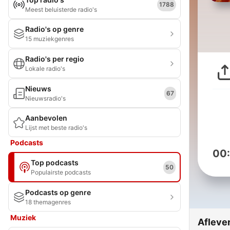
1788
Meest beluisterde radio's
Radio's op genre
15 muziekgenres
Radio's per regio
Lokale radio's
Nieuws
67
Nieuwsradio's
Aanbevolen
Lijst met beste radio's
Podcasts
00
Top podcasts
50
Populairste podcasts
Podcasts op genre
18 themagenres
Muziek
Afleve