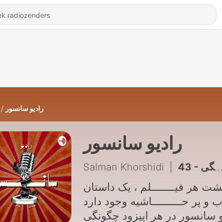
رادیو سانسور
رادیو سانسور
Salman Khorshidi
|
43 - قسمت چهل و یک : دایره زنگی
شت هر فیــــــــلم ، یک داستان
 و پر حــــــــــاشیه وجود دارد
و سانسور در هر اپیزود چگونگی