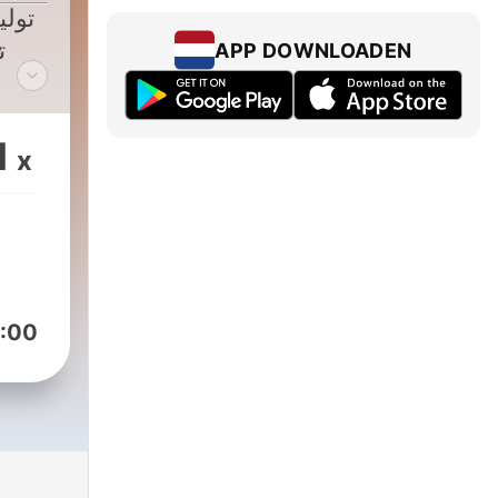
تولی
e
ت
APP DOWNLOADEN
1
x
:00