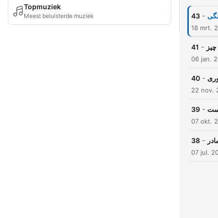
Topmuziek
-
43
نگی
Meest beluisterde muziek
18 mrt. 
-
41
چیز
06 jan. 
-
40
وری
22 nov. 
-
39
است
07 okt. 
-
38
ادر
07 jul. 2