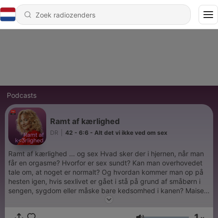
Podcasts
Ramt af kærlighed
DR
|
42 - 6:6 - Alt det vi ikke ved om sex
Ramt af kærlighed ... og sex Hvad sker der i hjernen, når man
får en orgasme? Hvorfor er sex sundt? Kan man overhovedet
tale om, at noget er normalt? Og hvordan kommer man op på
hesten igen, hvis sexlivet er gået i stå på grund af småbørn i
sengen, sygdom eller måske bare kedsomhed i kanen? Maise
Njor spørger løs i seks afsnit om sex, når hun i denne
sommerserie har selskab af Danmarks to professorer i sexologi,
1