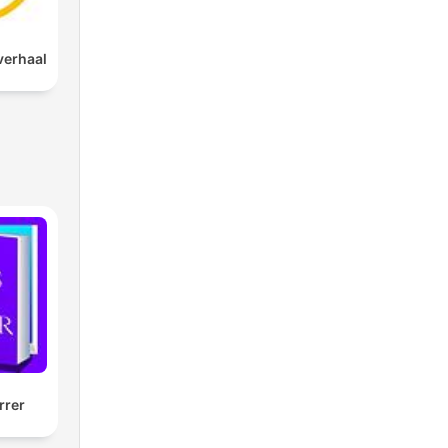
verhaal
rrer