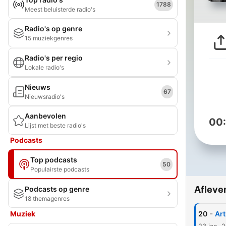
1788
Meest beluisterde radio's
Radio's op genre
15 muziekgenres
Radio's per regio
Lokale radio's
Nieuws
67
Nieuwsradio's
Aanbevolen
00
Lijst met beste radio's
Podcasts
Top podcasts
50
Populairste podcasts
Afleve
Podcasts op genre
18 themagenres
-
Muziek
20
Art