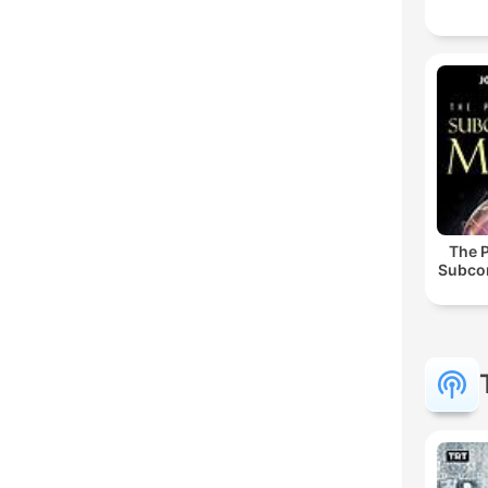
The 
Subco