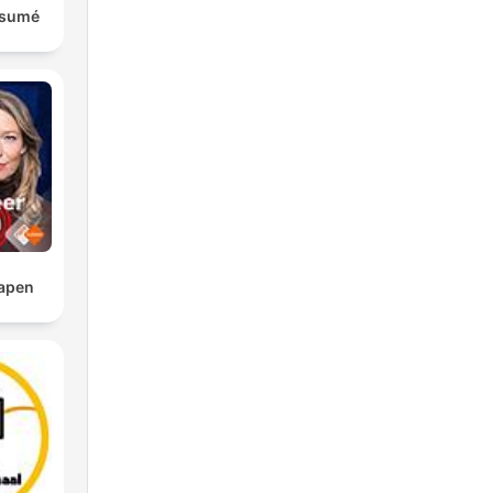
ésumé
lapen