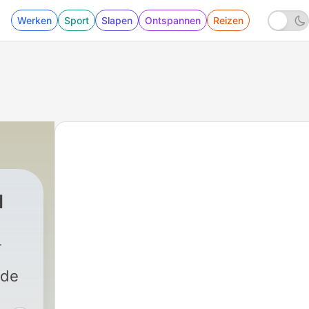
Werken
Sport
Slapen
Ontspannen
Reizen
u
ide