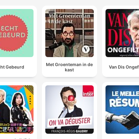
Met Groenteman in de
ht Gebeurd
Van Dis Ongef
kast