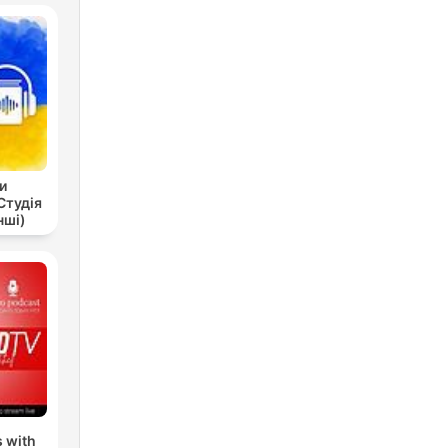
и
Студія
нші)
s with