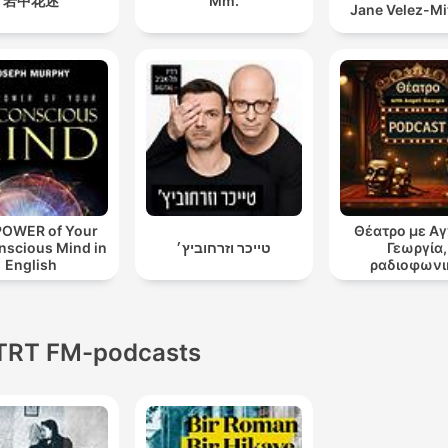
岩中花述
Mm.
Jane Velez-Mi
POWER of Your
Θέατρο με Α
nscious Mind in
טייכר וזרחוביץ׳
Γεωργία,
English
ραδιοφωνι
θεατρικά έ
TRT FM-podcasts