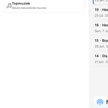
23 jan. 
Topmuziek
Meest beluisterde muziek
-
19
Has
25 jul. 2
-
18
Hac
Sun, 7 J
-
15
Bıy
28 jun. 
-
14
Diş
21 jun. 