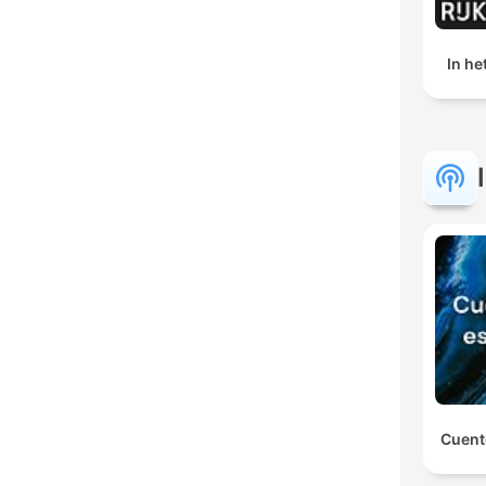
In h
Cuent