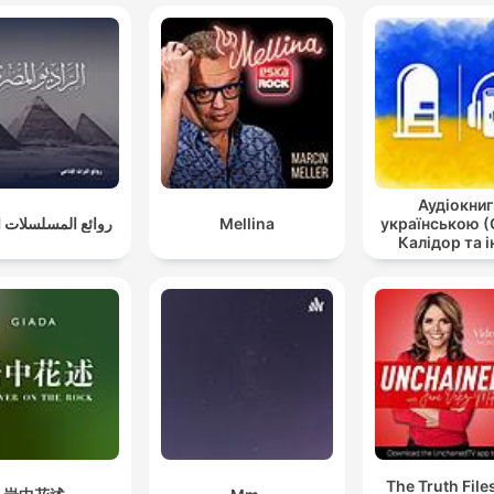
Аудіокниг
روائع المسلسلات ال
Mellina
українською (
Калідор та і
The Truth File