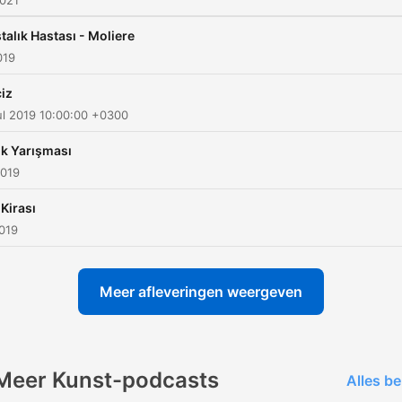
2021
talık Hastası - Moliere
019
iz
ul 2019 10:00:00 +0300
ık Yarışması
2019
 Kirası
2019
Meer afleveringen weergeven
Meer Kunst-podcasts
Alles be