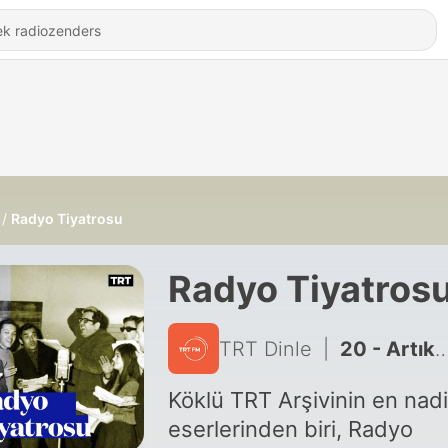
Radyo Tiyatrosu
Radyo Tiyatros
TRT Dinle
|
20 - Artık tamamı TRT Dinle'de!
Köklü TRT Arşivinin en nad
eserlerinden biri, Radyo