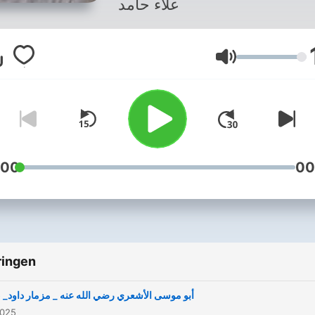
علاء حامد
Volume
:00
00
ringen
أبو موسى الأشعري رضي الله عنه _ مزمار داود_ 015
2025