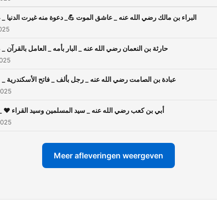
البراء بن مالك رضي الله عنه _ عاشق الموت 💪_ دعوة منه غيرت الدنيا _ 014
025
حارثة بن النعمان رضي الله عنه _ البار بأمه _ العامل بالقرآن _ 013
2025
عبادة بن الصامت رضي الله عنه _ رجل بألف _ فاتح الأسكندرية _ 012
2025
أبي بن كعب رضي الله عنه _ سيد المسلمين وسيد القراء ❤️ _011
2025
Meer afleveringen weergeven