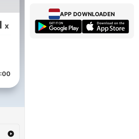
APP DOWNLOADEN
1
x
:00