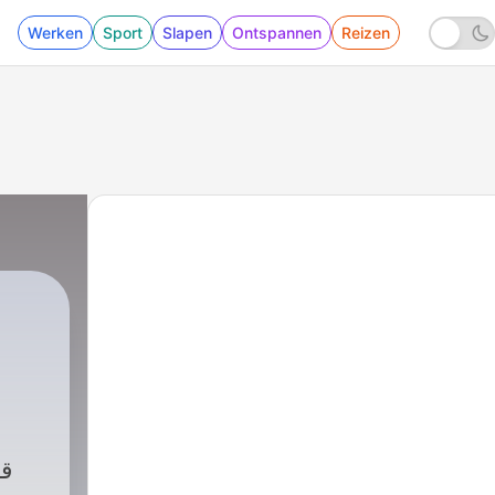
Werken
Sport
Slapen
Ontspannen
Reizen
ل
15 - أبو موسى الأشعري رضي الله عنه _ مزمار داود_ 015
|
الإصلاح ما استطعت
قص