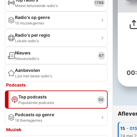
1788
Meest beluisterde radio's
Radio's op genre
15 muziekgenres
Radio's per regio
Lokale radio's
Nieuws
67
Nieuwsradio's
Aanbevolen
00
Lijst met beste radio's
Podcasts
Top podcasts
50
Populairste podcasts
Afleve
Podcasts op genre
18 themagenres
-
15
Muziek
24 mei 