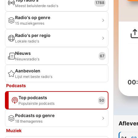
1788
Meest beluisterde radio's
Radio's op genre
15 muziekgenres
Radio's per regio
Lokale radio's
Nieuws
67
Nieuwsradio's
Aanbevolen
Lijst met beste radio's
00
Podcasts
Top podcasts
50
Populairste podcasts
Podcasts op genre
18 themagenres
Afleve
Muziek