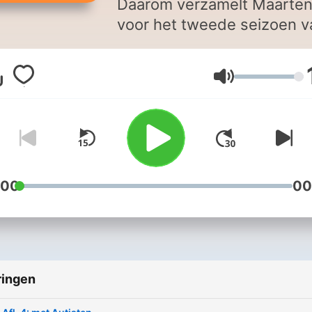
Daarom verzamelt Maarte
voor het tweede seizoen v
de podcast ervaringsverha
van mensen uit heel
Volume
Nederland. Elke aflevering
staat een risicogroep centr
Wat maakt bepaalde mens
kwetsbaar voor depressie 
waarom is het zo moeilijk 
over die kwetsbaarheid te
:00
00
praten? Je luistert mee me
persoonlijke ervaringsverh
van mensen uit verschille
risicogroepen. Daarnaast h
ringen
je specialisten en
professionals uitleggen wa