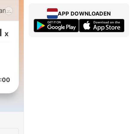
n
an
APP DOWNLOADEN
len
1
x
aal.
en
en
om
:00
t
alen
nde
oor
t