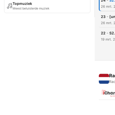
-
24
S2.
Topmuziek
26 mrt. 
Meest beluisterde muziek
-
23
[u
26 mrt. 
-
22
S2.
19 mrt. 
Ra
Rad