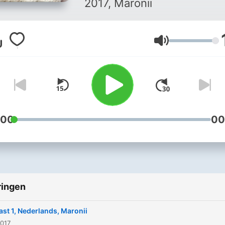
2017, Maronii
Volume
:00
00
ringen
ast 1, Nederlands, Maronii
2017