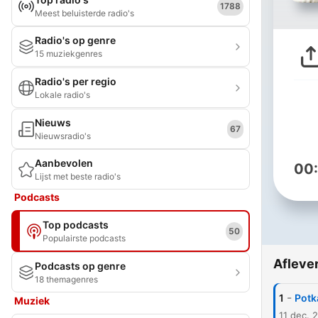
1788
Meest beluisterde radio's
Radio's op genre
15 muziekgenres
Radio's per regio
Lokale radio's
Nieuws
67
Nieuwsradio's
Aanbevolen
00
Lijst met beste radio's
Podcasts
Top podcasts
50
Populairste podcasts
Afleve
Podcasts op genre
18 themagenres
-
1
Potk
Muziek
11 dec. 