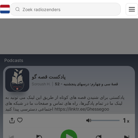
Podcasts
پادکست قصه گو
Soroush H.
|
52 - قصۀ سی و چهارم: درسهای پنجشنبه
پادکستی برای شنیدن قصه های کوتاه از طریق این لینک می تونید به
لینک ما در تمام پادگیرها، راه های تماس و صفحات ما در شبکه های
اجتماعی دسترسی پیدا کنید https://linktr.ee/Ghessegoo
1
x
Volume