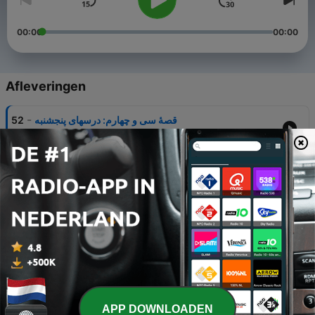
00:00
00:00
Afleveringen
-
52
قصۀ سی و چهارم: درسهای پنجشنبه
13 jul. 2026
-
51
قصۀ سی و سوم: بتمن و رابین دعوا میکنند
12 dec. 2025
-
50
قصۀ سی و دوم: درخت فلفل
10 sep. 2025
-
49
قصۀ سی و یکم: مسابقه
17 jul. 2025
-
48
قصۀ سی‌ام: پیتزای رست بیف سرد شده
APP DOWNLOADEN