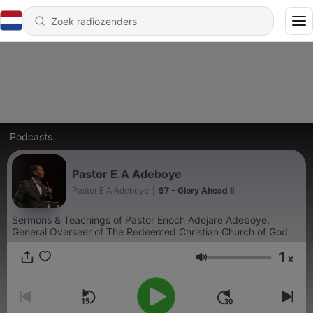
Podcasts
Pastor E.A Adeboye
Pastor E.A Adeboye
|
97 - Glory Ahead II
Sermons & Teachings of Pastor Enoch Adejare Adeboye,
General Overseer of The Redeemed Christian Church of God.
1
x
Volume