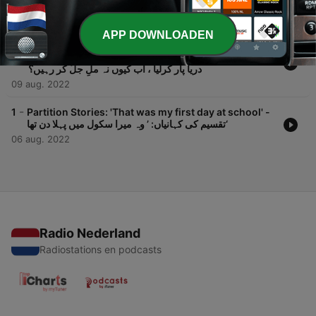
آبسے‘
10 aug. 2022
APP DOWNLOADEN
-
2
Partition Stories: 'We crossed the river of blood,
why not live together now?' - تقسیم کی کہانیاں: خون کا
دریا پار کرلیا ، اب کیوں نہ ملِ جلُ کر رہیں؟
09 aug. 2022
-
1
Partition Stories: 'That was my first day at school' -
تقسیم کی کہانیاں: ’ وہ میرا سکول میں پہلا دن تھا‘
06 aug. 2022
Radio Nederland
Radiostations en podcasts