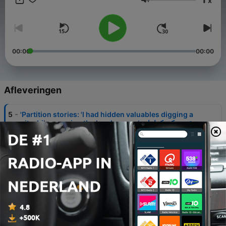
x
Volume
00:00
00:00
Afleveringen
-
5
'Partition stories: 'I had hidden valuables digging a
pit while crossing the border - تقسیم کی کہانیاں: ‘میں
نے سرحد عبور کرتے ہوئے قیمتی سامان گڑھا کھود کر چھپادیا
تھا‘
16 aug. 2022
-
4
Partition Stories: ' I was born in 1930 in Karachi' -
تقسیم کی کہانیاں: ‘میں ۱۹۳۰ میں کراچی میں پیدا ہوا‘
13 aug. 2022
-
3
Partition stories: 'We left Amritsar and migrated to
Lyallpur' - تقسیم کی کہانیاں: ’ہم امرتسر چھوڑ کر لائل پور