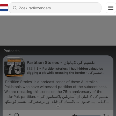
Podcasts
Partition Stories - تقسیم کی کہانیاں
SBS
|
5 - 'Partition stories: 'I had hidden valuables
digging a pit while crossing the border - تقسیم کی
کہانیاں: ‘میں نے سرحد عبور کرتے ہوئے قیمتی سامان گڑھا کھود
کر چھپادیا تھا‘
'Partition Stories' is a podcast series of those Australian
Pakistanis who have witnessed partition of the subcontinent.
We are releasing this series on the 75th anniversary of the
Indo-Pak partition. - تقسیم کی کہانیاں ان آسٹریلین پاکستانیوں کی
کہانی ہے جنہوں نے پاکستان کے قیام اور برصغیر کی تقسیم کو دیکھا
ہے۔ اس واقعے کے 75 برس پورے ہونے پر یہ سیزیز نشر کی جا رہی
ہے۔
1