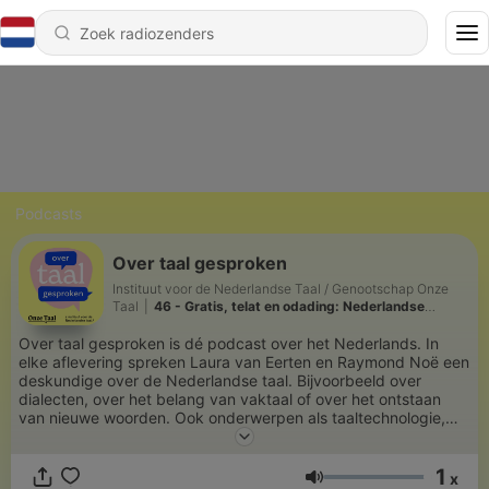
Podcasts
Over taal gesproken
Instituut voor de Nederlandse Taal / Genootschap Onze
Taal
|
46 - Gratis, telat en odading: Nederlandse
leenwoorden in Indonesië – met Rizky Kalebos
Over taal gesproken is dé podcast over het Nederlands. In
elke aflevering spreken Laura van Eerten en Raymond Noë een
deskundige over de Nederlandse taal. Bijvoorbeeld over
dialecten, over het belang van vaktaal of over het ontstaan
van nieuwe woorden. Ook onderwerpen als taaltechnologie,
inclusieve taal en het Nederlands in België komen aan bod.
Over taal gesproken is een samenwerking van het Instituut
1
voor de Nederlandse Taal (https://www.ivdnt.org) en het
x
Volume