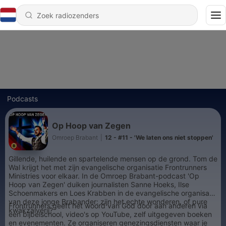
Podcasts
Op Hoop van Zegen
Omroep Brabant
|
12 - #11 - 'We laten ons niet stoppen'
Gillende, huilende en spartelende mensen op de grond. Tom de
Wal krijgt het met zijn evangelische organisatie Frontrunners
Ministries voor elkaar. In de Omroep Brabant-podcast 'Op
Hoop van Zegen' duiken journalisten Sanne Hoeks, Ilse
Schoenmakers en Loes Krabben in de evangelische organisatie
van deze jonge Brabander: zijn het echte wonderen, of pure
Frontrunners geeft het woord van God door aan anderen via
kwakzalverij?
een bijbelschool, video's op YouTube, zelf uitgegeven boeken
en evenementen. Ze organiseren genezingsdiensten waar je