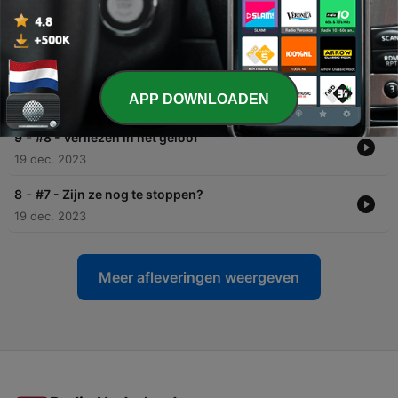
-
11
#10 - 'Thank you Brother Tom'
07 jul. 2025
-
10
#9 - 'Geest van autisme, eruit!'
APP DOWNLOADEN
01 apr. 2024
-
9
#8 - Verliezen in het geloof
19 dec. 2023
-
8
#7 - Zijn ze nog te stoppen?
19 dec. 2023
Meer afleveringen weergeven