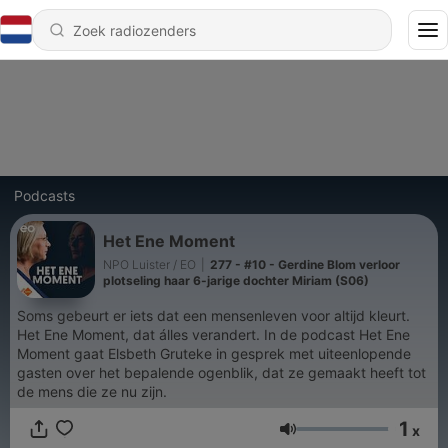
Podcasts
Het Ene Moment
NPO Luister / EO
|
277 - #10 - Gerdine Blom verloor
plotseling haar 6-jarige dochter Miriam (S06)
Soms gebeurt er iets dat een mensenleven voor altijd kleurt.
Het Ene Moment, dat álles verandert. In de podcast Het Ene
Moment gaat Elsbeth Gruteke in gesprek met uiteenlopende
gasten over het bepalende ogenblik, dat ze gemaakt heeft tot
de mens die ze nu zijn.
1
x
Volume