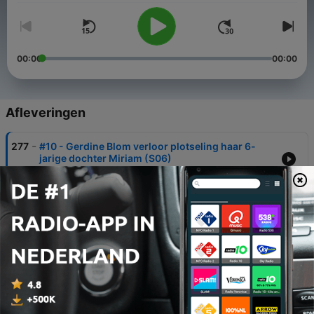
00:00
00:00
Afleveringen
-
277
#10 - Gerdine Blom verloor plotseling haar 6-
jarige dochter Miriam (S06)
09 dec. 2024
-
276
#9 - Maureen Havenaar biedt hulp aan
frontsoldaten in Oekraïne (S06)
02 dec. 2024
-
275
#8 - Ramon Roks stopte vanwege zijn
geaardheid met zijn opleiding tot priester (S06)
25 nov. 2024
-
274
#7 - Ed Kerkdijk overleeft bizar vuurwerkongeluk