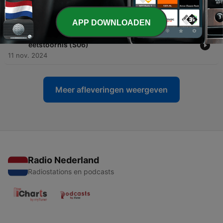
(S06)
18 nov. 2024
APP DOWNLOADEN
-
273
#6 - De kinderen van Rita Maris hebben een
eetstoornis (S06)
11 nov. 2024
Meer afleveringen weergeven
Radio Nederland
Radiostations en podcasts