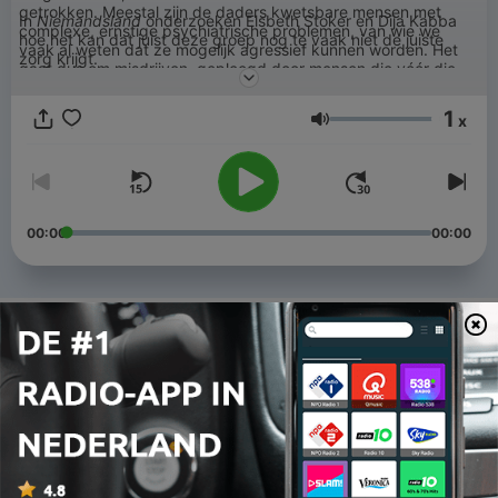
getrokken. Meestal zijn de daders kwetsbare mensen met
In
Niemandsland
onderzoeken Elsbeth Stoker en Dija Kabba
complexe, ernstige psychiatrische problemen, van wie we
hoe het kan dat juist deze groep nog te vaak niet de juiste
vaak al weten dat ze mogelijk agressief kunnen worden. Het
zorg krijgt.
gaat dus om misdrijven, gepleegd door mensen die vóór die
fatale dag patiënten waren, of hadden moeten zijn.
1
x
Volume
00:00
00:00
Afleveringen
-
8
Streng in de leer: een persoonlijke podcast over de
problemen in het onderwijs
03 okt. 2025
-
7
Aflevering 6: Rens
05 mrt. 2025