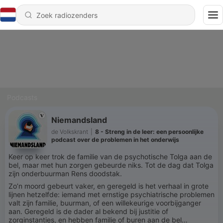
Podcasts
Niemandsland
de Volkskrant
|
8 - Streng in de leer: een persoonlijke
podcast over de problemen in het onderwijs
Keer op keer trok de familie van de psychotische Tolga aan de
bel, maar met hun zorgen gebeurde niks. Tot de dag dat Tolga
zijn onderbuurman Rens doodstak.
Zo’n moord gebeurt vaker, en geregeld is het verhaal in grote
lijnen hetzelfde: iemand met ernstige psychiatrische problemen
valt zijn familie, buurman, of een willekeurige voorbijganger
aan. Geregeld is de dader al bekend bij justitie of
zorginstanties, en hebben familie of buren aan de bel