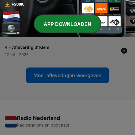
-
6
Aflevering 5: De slogan
26 feb. 2025
APP DOWNLOADEN
-
5
Aflevering 4: Pannenkoeken
19 feb. 2025
-
4
Aflevering 3: Klem
12 feb. 2025
Meer afleveringen weergeven
Radio Nederland
Radiostations en podcasts