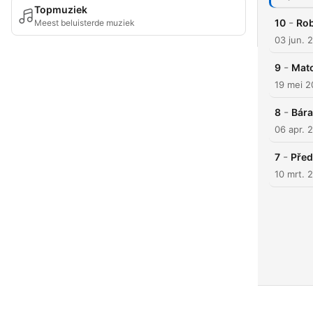
Topmuziek
-
10
Rob
Meest beluisterde muziek
03 jun. 
-
9
Mato
19 mei 
-
8
Bára
06 apr. 
-
7
Před
10 mrt. 