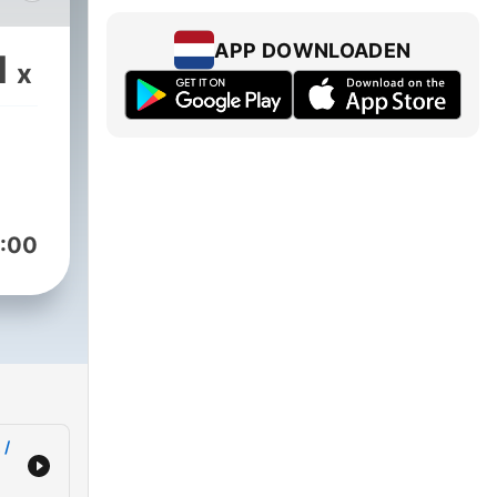
om
APP DOWNLOADEN
1
x
:00
 /