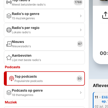
1788
Meest beluisterde radio's
Radio's op genre
15 muziekgenres
Radio's per regio
Lokale radio's
Nieuws
67
Nieuwsradio's
00
Aanbevolen
Lijst met beste radio's
Podcasts
Top podcasts
50
Populairste podcasts
Afleve
Podcasts op genre
18 themagenres
-
11
Eli
ep. 
Muziek
02 jul. 