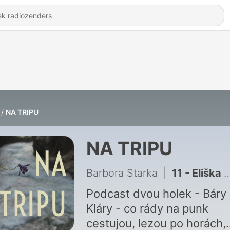
NA TRIPU
NA TRIPU
Barbora Starka
|
11 - Eliška Rysulová / V Kosovu lanovky jezdí, jen když se jdou vlekaři opít. / ep. 11
Podcast dvou holek - Báry
Kláry - co rády na punk
cestujou, lezou po horách,