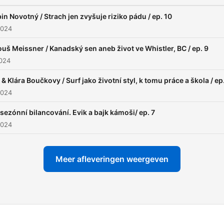
in Novotný / Strach jen zvyšuje riziko pádu / ep. 10
2024
uš Meissner / Kanadský sen aneb život ve Whistler, BC / ep. 9
2024
 & Klára Boučkovy / Surf jako životní styl, k tomu práce a škola / ep
2024
sezónní bilancování. Evik a bajk kámoši/ ep. 7
2024
Meer afleveringen weergeven