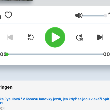
surfujou a se všema si o t
chtěj povídat. *vyráběno v
souladu s přírodou :)
Volume
:00
00
ringen
ška Rysulová / V Kosovu lanovky jezdí, jen když se jdou vlekaři opít.
11
2024