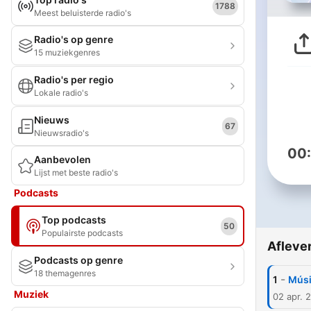
1788
Meest beluisterde radio's
Radio's op genre
15 muziekgenres
Radio's per regio
Lokale radio's
Nieuws
67
Nieuwsradio's
00
Aanbevolen
Lijst met beste radio's
Podcasts
Top podcasts
50
Populairste podcasts
Afleve
Podcasts op genre
18 themagenres
-
1
Músi
Muziek
02 apr. 