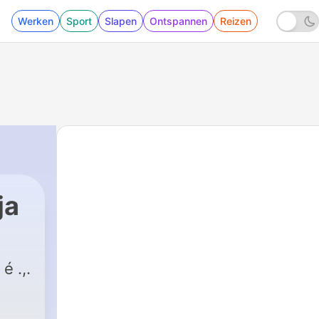
Werken
Sport
Slapen
Ontspannen
Reizen
ja
é .,.