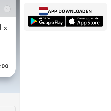
APP DOWNLOADEN
a
1
x
:00