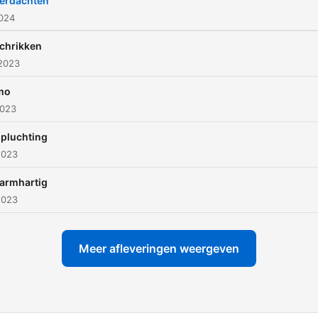
erdachten
2024
chrikken
 2023
mo
2023
pluchting
2023
armhartig
2023
Meer afleveringen weergeven