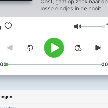
Oost, gaat op zoek naar de
losse eindjes in de nooit
opgeloste moord op de
Oldenzaalse tekenjuf Dian
Volume
Winkel.
:00
00
ringen