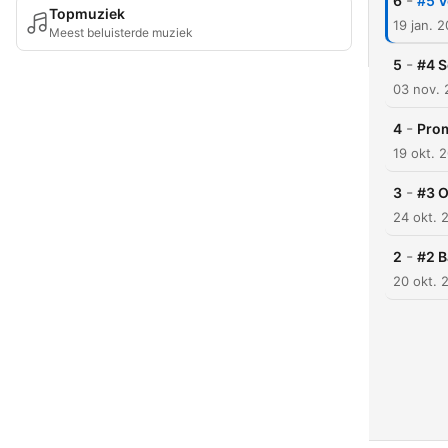
-
6
#5 V
Topmuziek
19 jan. 
Meest beluisterde muziek
-
5
#4 S
03 nov.
-
4
Pro
19 okt. 
-
3
#3 O
24 okt. 
-
2
#2 B
20 okt. 