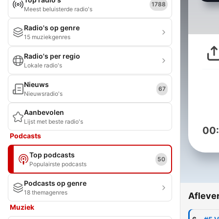
1788
Meest beluisterde radio's
Radio's op genre
15 muziekgenres
Radio's per regio
Lokale radio's
Nieuws
67
Nieuwsradio's
Aanbevolen
Lijst met beste radio's
00
Podcasts
Top podcasts
50
Populairste podcasts
Podcasts op genre
18 themagenres
Afleve
Muziek