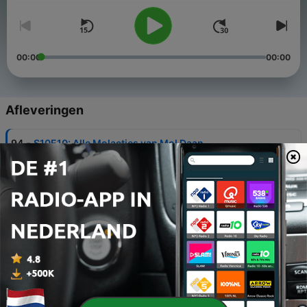
00:00
00:00
Afleveringen
-
94
S10E10: Alle Molacties van Mol Daan
06 mei 2026
-
93
S10E09: Montage verbergt de waarheid over
mingeld
29 apr. 2026
-
92
S10E08: Wist de mol hier écht niets van? 🤨
22 apr. 2026
-
91
S10E07: Klassieke aanwijzing verklapt de Mol
15 apr. 2026