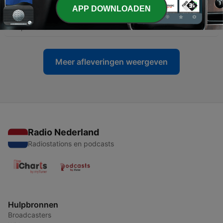
APP DOWNLOADEN
-
90
S10E06: Hint met Morse wijst de Mol aan!
07 apr. 2026
Meer afleveringen weergeven
Radio Nederland
Radiostations en podcasts
Hulpbronnen
Broadcasters