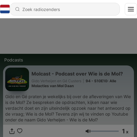
Podcasts
Molcast - Podcast over Wie is de Mol?
Gido Verheijen en Gé Custers
|
94 - S10E10: Alle
Molacties van Mol Daan
Gido en Gé praten je wekelijks bij over de afleveringen van Wie
is de Mol? Ze bespreken de opdrachten, kijken naar wie
verdacht doet en zijn uiteindelijk opzoek naar het antwoord op
de vraag; Wie is de Mol? Tevens zijn wij te vinden op Youtube
onder de naam Gido Verheijen - Wie is de Mol?
1
x
Volume